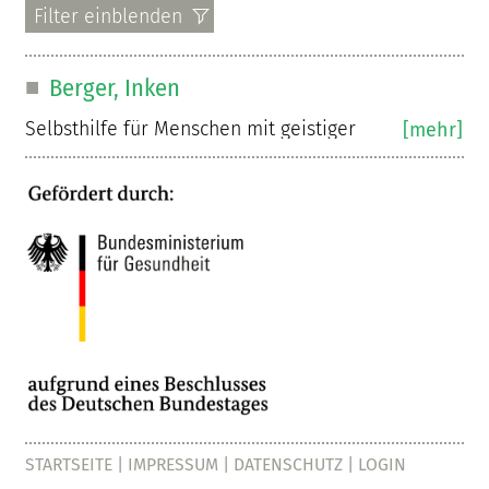
Berger, Inken
Selbsthilfe für Menschen mit geistiger
[mehr]
Beeinträchtigung.
Mitarbeiterin im Netzwerk Selbsthilfe Bremen
Projektkoordination, Akquise, Begleitung
Selbsthilfegruppen
https://www.netzwerk-selbsthilfe.com
STARTSEITE
|
IMPRESSUM
|
DATENSCHUTZ
|
LOGIN